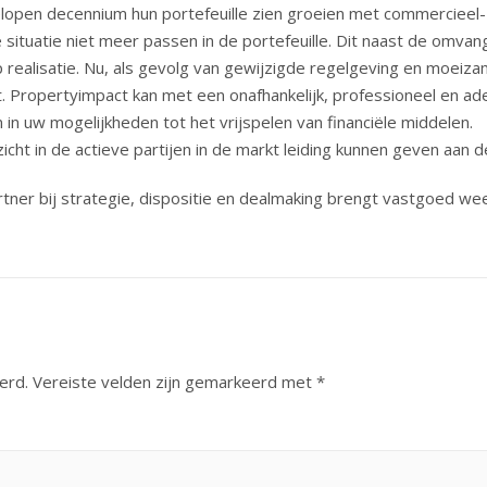
elopen decennium hun portefeuille zien groeien met commercieel-
situatie niet meer passen in de portefeuille. Dit naast de omvang
 realisatie. Nu, als gevolg van gewijzigde regelgeving en moeizam
st. Propertyimpact kan met een onafhankelijk, professioneel en a
n in uw mogelijkheden tot het vrijspelen van financiële middelen.
ht in de actieve partijen in de markt leiding kunnen geven aan de
tner bij strategie, dispositie en dealmaking brengt vastgoed we
erd.
Vereiste velden zijn gemarkeerd met
*